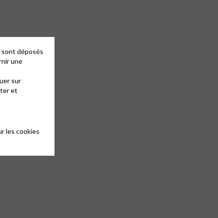
es sont déposés
rnir une
uer sur
ter et
r les cookies