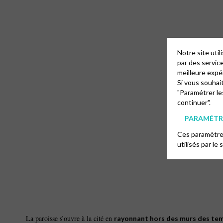
Notre site uti
par des servic
meilleure expé
Si vous souhai
"Paramétrer le
continuer".
PARAMÉTRE
Ces paramètres
utilisés par le 
La paroisse s’ouvre à la cité en
rayonnant hors des murs des te